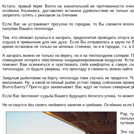
Кстати, правый берег Волги на значительной ее протяженности оче
особенно Ульяновск, доставляет истинное удовольствие не только «
запретить гулять с рюкзаком за плечами.
Если Вас не устраивают прогулки по городам, то Вы сможете впол
палубам Вашего теплохода.
Тем, кто обожает купаться и загорать, предпочитая проводить отпуск 
отдыха в привычном для них духе. Если Вы отправитесь в круиз по 
время остановок не только на зеленых стоянках, но и в городах, т.к. 
А загорать можно не только на берегу, но и на теплоходном солярии. 
помещения которого обеспечены кондиционированным воздухом. Кстат
поможет Вам освежиться и чувствовать себя комфортно в самую си
теплоходах, то будьте уверены, что прохладу и свежесть можно найти в
Заядлым рыболовам на борту теплохода тоже скучать не придется. По
мальчишек. Ну, а какой истинный рыбак устоит перед соблазном пров
Волго-Балту? Просто дух захватывает. Вас ждут не только северные ре
Если Вас беспокоит судьба Вашего будущего богатого улова, то может
Не останутся без своего любимого занятия и грибники. Особенно если 
Ряд ту
пользу
путеше
Эти ту