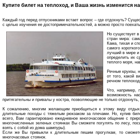
Купите билет на теплоход, и Ваша жизнь изменится на
Каждый год перед отпускниками встает вопрос – где отдохнуть? Сущес
с целью изучения ее достопримечательностей, а можно просто поехат
Но существует в
стран мира: сам
Кама, тихая и с
самого коротког
лучший в мире и 
определить их с
теплого моря, на
Речные круизы, 
от того, какой 
речном теплоход
Что, например, 
возможность на
притягательны и привалы у костра, позволяющие не только отдохнуть
К сожалению, многим желающим приобщиться к этому виду отдыха
длительные походы с тяжелым рюкзаком за плечами. Но, купив бил
всего, Вам гарантировано ежедневное многочасовое общение с приро
многочисленных зеленых стоянках Вы сможете погулять по лесу, поси
взять с собой из дома шампуры).
Если же Вы привыкли к длительным пешим прогулкам, то сможет
многочасовых стоянок.