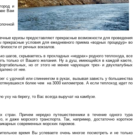
город и
аве Вам
юпочной
а, речные круизы предоставляют прекрасные возможности для проведения
ны прекрасные условия для ежедневного приема «водных процедур» во
 близости от речных вокзалов.
лько шагов, скрываетесь в прохладных «недрах» родного теплохода, все
еть только от Вашего желания. Ну а душ, имеющийся в каждой каюте,
ортабельных, но от этого не менее чарующих трех- и двухпалубных
далеко от нее.
ег с удочкой или спиннингом в руках, вызывая зависть у большинства
протянувшихся более чем
на 3000 километров. А если теплоход идет по
 уху на берегу, то Вас всегда выручат на камбузе.
х стран. Причем нередко путешественники в течение одного тура
о, и даже морского транспорта. Так, например, достаточно короткое
 шикарных современных морских паромов.
жительное время Вы успеваете очень многое посмотреть и не только