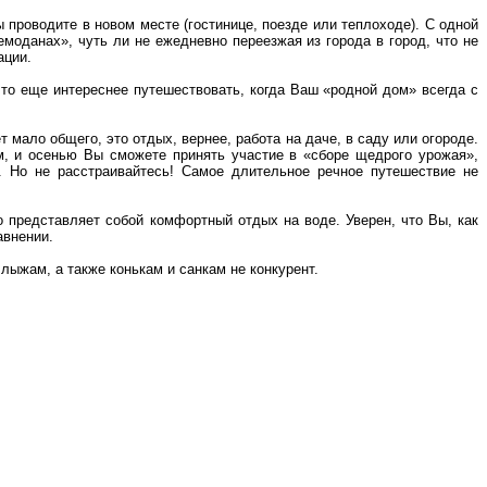
 проводите в новом месте (гостинице, поезде или теплоходе). С одной
емоданах», чуть ли не ежедневно переезжая из города в город, что не
ации.
что еще интереснее путешествовать, когда Ваш «родной дом» всегда с
мало общего, это отдых, вернее, работа на даче, в саду или огороде.
м, и осенью Вы сможете принять участие в «сборе щедрого урожая»,
в. Но не расстраивайтесь! Самое длительное речное путешествие не
о представляет собой комфортный отдых на воде. Уверен, что Вы, как
авнении.
 лыжам, а также конькам и санкам не конкурент.