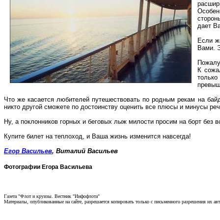
расшир
Особен
сторон
дает В
Если ж
Вами. 
Пожалу
К сожа
только
превыш
Что же касается любителей путешествовать по родным рекам на байда
никто другой сможете по достоинству оценить все плюсы и минусы реч
Ну, а поклонников горных и беговых лыж милости просим на борт без в
Купите билет на теплоход, и Ваша жизнь изменится навсегда!
Егор Васильев
, Виталий Васильев
Фотографии Егора Васильева
Газета "Флот и круизы. Вестник "Инфофлота"
Материалы, опубликованные на сайте, разрешается копировать только с письменного разрешения их ав