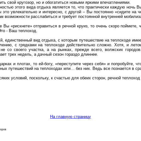
ить свой кругозор, но и обогатиться новыми яркими впечатлениями.
ностью этого вида отдыха является то, что практически каждую ночь Вы
ы это увлекательно и интересно, с другой – Вы постоянно «сидите на ч
ам возможности расслабиться и требует постоянной внутренней мобилиз
е Вы «рискнете» отправиться в речной круиз, то очень скоро поймете, 
Это - Ваш теплоход.
й, единственный вид отдыха, с которым путешествие на теплоходе имеет 
лению, с грядками на теплоходе действительно сложно. Хотя, и лето
 не со своего участка, а на рынках, прежде всего, волжских городо
ает трех недель, а дачный сезон гораздо длиннее.
рках и плотах, то ей-богу, «переступите через себя» и попробуйте, чт
ных путешествий на теплоходах или… без них. Ведь все познается в ср
сяких условий, поскольку, к счастью для обеих сторон, речной теплоход
На главную страницу
торов