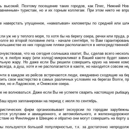
нь высокий. Поэтому посещение таких городов, как Плес, Нижний Нов
равнинным» туристам, но и их горным коллегам. При этом никто не впр
не наверстать упущенное, «наматывая» километры по средней или шл
если уж не у теплого моря, то хотя бы на берегу озера, речки или пруд
Волге во второй половине лета - начале сентября, то Вам гарантирова
в большинстве из них городские пляжи располагаются в непосредственной
Почувствовав, что на сегодня солнышка хватит, Вы, сделав всего неско
и, в любую жару (или холод) микроклимат в Вашей каюте будет завис
льную жару. Но даже если Вы решили совершить круиз на менее комф
сегда, а душ, хотя и не располагается в каюте, но находится совсем не
чти в каждом из рейсов встречаются люди, ежедневно сходящие на бер
ерить свое мастерство в самых различных условиях на берегах Волги, 
ки, но и Ладожское, и Онежское озера.
е не волноваться. Даже если Вы не успеете сварить настоящую рыбацкую
Ваш круиз запланирован на период с июля по сентябрь.
ристических фирм организовывает экскурсии по городам зарубежны
ются услугами и авиационного, и автомобильного, и железнодорожног
ствие из Финляндии в Швецию и обратно они могут совершить на борту
ры пользуются большой популярностью, т.к. за достаточно непродол