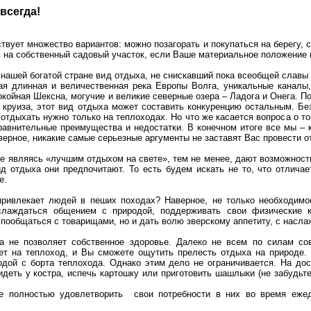
всегда!
твует множество вариантов: можно позагорать и покупаться на берегу, 
ь на собственный садовый участок, если Ваше материальное положение
 нашей богатой стране вид отдыха, не снискавший пока всеобщей славы 
ая длинная и величественная река Европы Волга, уникальные каналы,
покойная Шексна, могучие и великие северные озера – Ладога и Онега. 
о круиза, этот вид отдыха может составить конкуренцию остальным. Б
отдыхать нужно только на теплоходах. Но что же касается вопроса о то
равнительные преимущества и недостатки. В конечном итоге все мы – 
верное, никакие самые серьезные аргументы не заставят Вас провести о
не являясь «лучшим отдыхом на свете», тем не менее, дают возможно
вид отдыха они предпочитают. То есть будем искать не то, что отлич
е.
привлекает людей в пеших походах? Наверное, не только необходимост
слаждаться общением с природой, поддерживать свои физические 
, пообщаться с товарищами, но и дать волю зверскому аппетиту, с нас
 не позволяет собственное здоровье. Далеко не всем по силам со
ет на теплоход, и Вы сможете ощутить прелесть отдыха на природе.
дой с борта теплохода. Однако этим дело не ограничивается. На дос
деть у костра, испечь картошку или приготовить шашлыки (не забудьте
е полностью удовлетворить
свои потребности в них во время еже