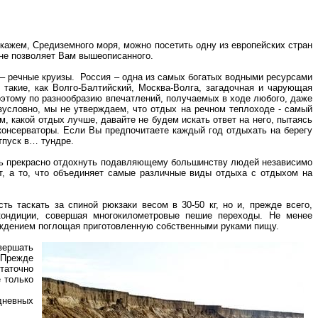
скажем, Средиземного моря, можно посетить одну из европейских стран
 не позволяет Вам вышеописанного.
– речные круизы.
Россия – одна из самых богатых водными ресурсами
 такие, как Волго-Балтийский, Москва-Волга, загадочная и чарующая
Поэтому по разнообразию впечатлений, получаемых в ходе любого, даже
езусловно, мы не утверждаем, что отдых на речном теплоходе - самый
м, какой отдых лучше, давайте не будем искать ответ на него, пытаясь
консерваторы. Если Вы предпочитаете каждый год отдыхать на берегу
тпуск в… тундре.
сть прекрасно отдохнуть подавляющему большинству людей независимо
ает, а то, что объединяет самые различные виды отдыха с отдыхом на
ь таскать за спиной рюкзаки весом в 30-50 кг, но и, прежде всего,
кондиции, совершая многокилометровые пешие переходы. Не менее
лаждением поглощая приготовленную собственными руками пищу.
вершать
 Прежде
таточно
 только
дневных