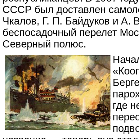
СССР был доставлен самолет
Чкалов, Г. П. Байдуков и А.
беспосадочный перелет Мос
Северный полюс.
Нача
«Коо
Берге
парох
где н
пере
подв