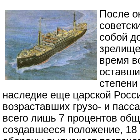
После о
советск
собой д
зрелище
время в
оставши
степени
наследие еще царской Росс
возраставших грузо- и пасс
всего лишь 7 процентов об
создавшееся положение, 18 