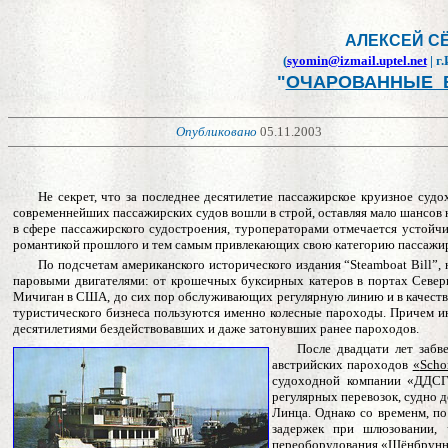
АЛЕКСЕЙ С
(
syomin@izmail.uptel.net
| г
"
ОЧАРОВАННЫЕ 
Опубликовано
05
.1
1.2003
Не секрет, что за последнее десятилетие пассажирское круизное судо
современнейших пассажирских судов вошли в строй, оставляя мало шансов 
в сфере пассажирского судостроения, туроператорами отмечается устой
романтикой прошлого и тем самым привлекающих свою категорию пассажи
По подсчетам американского исторического издания “
Steamboat Bill
”,
паровыми двигателями: от крошечных буксирных катеров в портах Север
Мичиган в США, до сих пор обслуживающих регулярную линию и в качестве
туристического бизнеса пользуются именно колесные пароходы. Причем инт
десятилетиями бездействовавших и даже затонувших ранее пароходов.
После двадцати лет забв
австрийских пароходов
«
Scho
судоходной компании «ДДСГ
регулярных перевозок, судно
Линца. Однако со временм, по
задержек при шлюзовании, 
переоборудования «Шёнбрунн» 