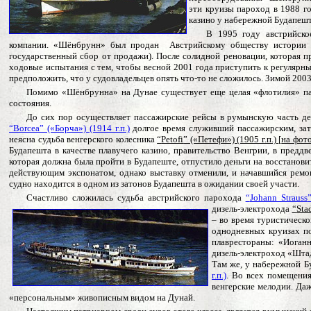
эти круизы пароход в 1988 го
казино у набережной Будапешт
В 1995 году австрийск
компании. «Шёнбрунн» был продан Австрийскому обществу истории 
государственный сбор от продажи). После солидной реновации, которая 
ходовые испытания с тем, чтобы весной 2001 года приступить к регулярн
предположить, что у судовладельцев опять что-то не сложилось. Зимой 2003
Помимо «Шёнбрунна» на Дунае существует еще целая «флотилия» па
состояния.
До сих пор осуществляет пассажирские рейсы в румынскую часть д
“
Borcea
” («Борча») (1914 г.п.)
долгое время служивший пассажирским, зат
неясна судьба венгерского колесника
“
Petofi
” («Петефи») (1905 г.п.)
[
на фот
Будапешта в качестве плавучего казино, правительство Венгрии, в пред
которая должна была пройти в Будапеште, отпустило деньги на восстанови
действующим экспонатом, однако выставку отменили, и начавшийся ремо
судно находится в одном из затонов Будапешта в ожидании своей участи.
Счастливо сложилась судьба австрийского парохода
“
Johann Strauss
дизель-электрохода
“
Sta
– во время туристическо
однодневных круизах по
плаврестораны: «Иоган
дизель-электроход «Штад
Там же, у набережной 
г.п.)
. Во всех помещения
венгерские мелодии. Даж
«персональным» живописным видом на Дунай.