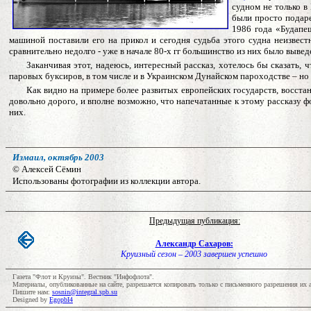
судном не только в
были просто подар
1986 года «Будапе
машиной поставили его на прикол и сегодня судьба этого судна неизвес
сравнительно недолго - уже в начале 80-х гг большинство из них было вывед
Заканчивая этот, надеюсь, интересный рассказ, хотелось бы сказать,
паровых буксиров, в том числе и в Украинском Дунайском пароходстве – но 
Как видно на примере более развитых европейских государств, восстан
довольно дорого, и вполне возможно, что напечатанные к этому рассказу 
них.
Измаил, октябрь 2003
©
Алексей Сёмин
Использованы
фотографии из коллекции автора.
Предыдущая публикация:
Александр Сахаров:
Круизный сезон – 2003 завершен успешно
Газета "Флот и Круизы". Вестник "Инфофлота".
Материалы, опубликованные на сайте, разрешается копировать только с письменного разрешения их 
Пишите нам:
sosnin@integral.spb.su
Designed by
EgopbI4