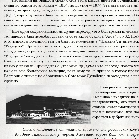
Настоящим патриархом среди судов этого класса, является румынски
судна по одним источникам – 1854, по другим – 1874 (эта дата выбита на п
основу вторую дату рождения – то 129 лет – это все равно уж очень со
ДДСГ, пароход позже был переоборудован в пассажирский и назван «Вин
советско-румынского пароходства «Совромтранс» и позднее румынами бы
последним данным, румынам удалось найти средства для его капитального р
Еще один сохранившийся на Дунае пароход - это болгарский колесны
тот пароход был переоборудован из советского буксира "Азов" пр.732. Пос
этот пароход Болгарии, там он был переименован в "Пловдив", а затем в
"Радецкий". Прототипом этого судна послужил настоящий австрийский 
определенную роль в установлении коммунистического режима в Болгарии.
"Радецкого" находится в болгарском городе Козлодуй и выполняет период
была и такая страница: из-за неисправности в кингстонном клапане ночью
прямо у причала. Пришедшая с утра команда, думая что пароход просто угн
на ноги всю болгарскую милицию, пока кому-то не пришло в голову промер
Болгарии официально обратились в Советское Дунайское пароходство с про
сделано.
Совершенно недавно 
пассажирские пароходы
«Кра
ji
на» находится на р
предположить, что этот 
стапеле судоремонтного з
вполне возможно, что по
скроется в дебрях дунайск
Сильно отклоняясь от темы, специально для российских колл
Кладово находящийся у порога Железных ворот (933 км) в сере