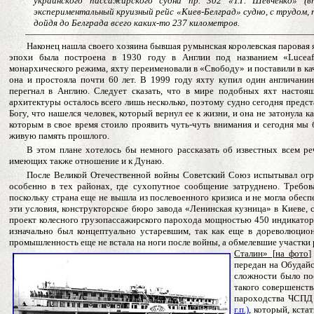
украинского пассажирского судна пр. 302 «Т.Г. Шевченко» (в
экспериментальный круизный рейс «Киев-Белград» судно, с трудом, 
дойдя до Белграда всего каких-то 237 километров.
Наконец нашла своего хозяина бывшая румынская королевская
паровая
эпохи была построена
в 1930 году в Англии под названием «
Luceaf
монархического режима, яхту переименовали в «Свободу» и поставили в кач
она и простояла почти 60 лет. В 1999 году яхту купил один англичанин
перегнал в Англию. Следует сказать, что в мире подобных яхт настоящ
архитектуры осталось всего лишь несколько, поэтому судно сегодня предс
Богу, что нашелся человек, который вернул ее к жизни, и она не затонула к
которым в свое время стоило проявить чуть-чуть внимания и сегодня мы 
живую память прошлого.
В этом плане хотелось бы немного рассказать об известных всем р
имеющих также отношение и к Дунаю.
После Великой Отечественной войны Советский Союз испытывал огро
особенно в тех районах, где сухопутное сообщение затруднено. Требов
поскольку страна еще не вышла из послевоенного кризиса и не могла обес
эти условия, конструкторское бюро завода «Ленинская кузница» в Киеве,
проект колесного грузопассажирского парохода мощностью 450 индикатор
изначально был концептуально устаревшим, так как еще в дореволюцион
промышленность еще не встала на ноги после войны, а обмелевшие участки 
Сталин»
[
на фото
]
передан на Обудайс
сложности было пос
такого совершенств
пароходства ЧСПД
г.п.)
, который, кста