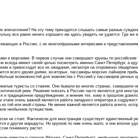
х впечатления? На эту тему приходится слышать самые разные суждения
кольку все равно ничего хорошего им здесь увидеть не удается. Где же 
риезжающих в Россию, с их многообразными интересами и представления
и и морскими. В первом случае они совершают круизы по российским 
 не всегда имеют своей целью посмотреть именно Санкт-Петербург, а ед
ение и превосходит все их ожидания, несмотря на откровенно обшарпан
ается всего двумя днями, во-вторых, пассажиры морских лайнеров приб
о больше возможностей для знакомства с Россией у пассажиров речных к
пожилые туристы со стажем. Они бывали во многих странах, совершили н
зотической реке. Решение поехать в Россию часто является для иностра
ся и традиционное предубеждение, и мнение тех, кому в прошлом довело
м этапе очень важной является работа западного оператора в содружес
 из той или иной страны. Не менее важной является работа агента, кот
акое необычное путешествие.
ески не стоит. Фактически для иностранцев существует единственный р
ются и другие маршруты. Но круизов по ним очень мало, и они вполне у
сии понемногу растет.
ение известных городов (Москва, Санкт-Петербург), необычную архитект