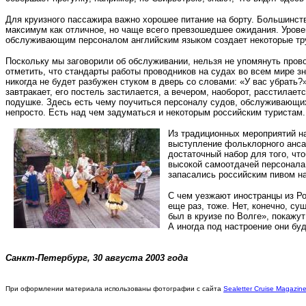
Для круизного пассажира важно хорошее питание на борту. Большинст
максимум как отличное, но чаще всего превзошедшее ожидания. Уровен
обслуживающим персоналом английским языком создает некоторые тру
Поскольку мы заговорили об обслуживании, нельзя не упомянуть пров
отметить, что стандарты работы проводников на судах во всем мире зн
никогда не будет разбужен стуком в дверь со словами: «У вас убрать?»
завтракает, его постель застилается, а вечером, наоборот, расстила
подушке. Здесь есть чему поучиться персоналу судов, обслуживающих р
непросто. Есть над чем задуматься и некоторым российским туристам.
Из традиционных мероприятий на
выступление фольклорного анса
достаточный набор для того, чт
высокой самоотдачей персонала.
запасались российским пивом на
С чем уезжают иностранцы из Р
еще раз, тоже. Нет, конечно, с
был в круизе по Волге», покажу
А иногда под настроение они бу
Санкт-Петербург, 30 августа 2003 года
При оформлении материала использованы фотографии с сайта
Sealetter Cruise Magazin