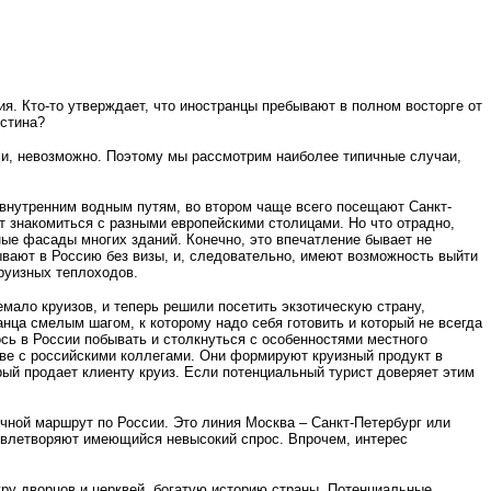
. Кто-то утверждает, что иностранцы пребывают в полном восторге от
истина?
ми, невозможно. Поэтому мы рассмотрим наиболее типичные случаи,
внутренним водным путям, во втором чаще всего посещают Санкт-
ут знакомиться с разными европейскими столицами. Но что отрадно,
ные фасады многих зданий. Конечно, это впечатление бывает не
ывают в Россию без визы, и, следовательно, имеют возможность выйти
руизных теплоходов.
емало круизов, и теперь решили посетить экзотическую страну,
нца смелым шагом, к которому надо себя готовить и который не всегда
сь в России побывать и столкнуться с особенностями местного
тве с российскими коллегами. Они формируют круизный продукт в
орый продает клиенту круиз. Если потенциальный турист доверяет этим
ечной маршрут по России. Это линия Москва – Санкт-Петербург или
довлетворяют имеющийся невысокий спрос. Впрочем, интерес
уру дворцов и церквей, богатую историю страны. Потенциальные