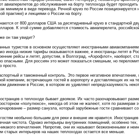
 от авиаперелетов до обслуживания на борту теплохода будет проходи
как минимум в виде перевода. Речной круиз по России позиционируется 
ой практике) и лекциями о России на борту.
наются от 800 долларов США за десятидневный круиз в стандартной двух
олларов. К этой сумме добавляются стоимость авиаперелета, российской
 же он там увидит?
ранных туристов в основном осуществляют иностранными авиакомпаниям
ако иногда низкие тарифы оказываются важнее, и иностранцы летят в Р
тренние рейсы и летят, допустим, в Волгоград, «Аэрофлот», наоборот, с
о опасными. Для россиян это может показаться смешным, но переломи
о просто.
спортный и таможенный контроль. Это первое негативное впечатление, 
ой компании, встречающих гостей в аэропорту и доставляющих их на теп
ом движении в России, в котором их удивляют непредсказуемость неко
остранцев о теплоходе бывает двоякое. Их часто разочаровывают разме
росторном «полулюксе», никогда об этом не жалеют, хотя по размерам 
зочарование – размер санузла, который зарубежные гости сравнивают с
гостям необычно большим для реки и внешне им нравится. Иностранцев вп
ечная чистота. Однако интерьеры внутренних помещений, особенно тех, 
никакого впечатления. Напротив, они их называют безжизненными и не
и старых интерьеров на наших теплоходах остается все меньше.