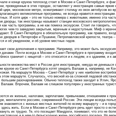
ачале и конце круиза теплоход стоит в Москве и Санкт-Петербурге, и фа
Дни, проведенные в этих городах, оставляют у иностранцев самые яркие 
 цирк, московское метро, осматривают столицу из окон автобусов во вр
едлагающего великолепные программы, не всегда нравится иностранцам. 
тных. И хотя цирк – это не только номера с животными, именно эта част
ые дворцы, так иностранцы называют станции московского метрополитен
как часть программы, а не как помеха экскурсии. Стоит ли говорить, чт
ногих чем-то заведомо закрытым, мрачным и недоступным. Миф о мрачн
падают. В Санкт-Петербурге в обязательную программу, как правило, вхо
ых дворцов в Петергофе и Пушкине, Петропавловской крепости, театра 
ся и об увиденном, и об уровне местных гидов.
ает свои дополнения к программе. Например, это может быть экскурсия
дачами. Почти всегда в Москве и Санкт-Петербурге в программу входит
 блеск граничит с нищетой – это относится и к людям, и к зданиям, и к 
ьности множества мест в России для иностранцев, никуда не денешься 
м круизе из Санкт-Петербурга хотят увидеть Валаам а, например, не Ко
хожая. На маршруте Москва – Санкт-Петербург у них наиболее востребо
 этом маршруте. Случалось, что весной из-за сложной ледовой обстано
ь большим разочарованием. Обычно теплоход также заходит в Углич, Яр
, Валаам. Впрочем, Валаам не слишком популярен у иностранных турист
уются их жизнью, налогами, зарплатами, привычками, отношением к пр
уре, менталитете россиян, современной России. Эти лекции всегда пол
м знакомятся с жизнью местных жителей по всему маршруту – и в город
 здесь жить. Если в Москве и Санкт-Петербурге речь идет просто о есте
уть их трудно. Те, кто посещает Мандроги, понимают, что это не более
ь настоящую и в чем-то безысходную жизнь российского поселка. Но вер