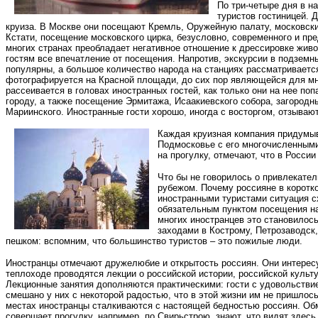
По три-четыре дня в н
туристов гостиницей. 
круиза. В Москве они посещают Кремль, Оружейную палату, московский
Кстати, посещение московского цирка, безусловно, современного и пр
многих странах преобладает негативное отношение к дрессировке живо
гостям все впечатление от посещения. Напротив, экскурсии в подземн
популярны, а большое количество народа на станциях рассматривается 
фотографируется на Красной площади, до сих пор являющейся для м
рассеивается в головах иностранных гостей, как только они на нее по
городу, а также посещение Эрмитажа, Исаакиевского собора, загородн
Мариинского. Иностранные гости хорошо, иногда с восторгом, отзывают
Каждая круизная компания придумыв
Подмосковье с его многочисленными 
на прогулку, отмечают, что в России
Что бы не говорилось о привлекател
рубежом. Почему россияне в коротко
иностранными туристами ситуация с
обязательным пунктом посещения на
многих иностранцев это становилос
заходами в Кострому, Петрозаводск
пешком: вспомним, что большинство туристов – это пожилые люди.
Иностранцы отмечают дружелюбие и открытость россиян. Они интерес
теплоходе проводятся лекции о российской истории, российской культ
Лекционные занятия дополняются практическими: гости с удовольствие
смешано у них с некоторой радостью, что в этой жизни им не пришлось
местах иностранцы сталкиваются с настоящей бедностью россиян. Обман
совершает прогулку, например, по Свирьстрою, знают, что видят здес