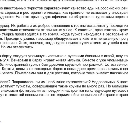
во иностранных туристов характеризуют качество еды на российских ре
ь сервиса в ресторане теплохода, как правило, не вызывает у иностран
дности. На некоторых судах официантки общаются с туристами через п
одниц. Их работа и их доброе отношение к гостям оставляют у последни
ачительно отличаются от принятых у нас. К счастью, организаторы круи
 Уборка производится в то время, когда турист находится в ресторане ил
ется. Приходя с ужина, пассажир обнаруживает в каюте отпечатанную пр
оссиян. Хотя, конечно, когда турист вместо ужина кипятит у себя в ка
 Но мы отвлеклись.
 борту следует упомянуть чаепитие с русскими блинами с икрой, шоу та
мбля. Вечерами в барах играет живая музыка. Вместе с уже упоминавш
обы иностранный турист был доволен круизной программой. Естественно,
 Кстати, цены в теплоходных барах в последнее время сравнялись с це
 берегу. Приемлемы они и для россиян, которые тоже бывают пассажира
оссии? Понравилось ли им необычное путешествие? Недовольных бывает 
уществуют туристы, совершающие такие круизы по много раз. Но большин
т знакомым фотографии из поездки и настроятся на следующее путешеств
дут с теплотой вспоминать о гостеприимной и непривычной стране с кр
e
.