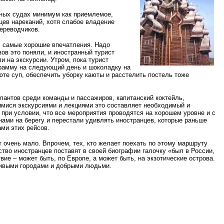
чных судах минимум как приемлемое,
цев нареканий, хотя слабое владение
ереводчиков.
х самые хорошие впечатления. Надо
зов это поняли, и иностранный турист
и на экскурсии. Утром, пока турист
ограмму на следующий день и шоколадку на
юте суп, обеспечить уборку каюты и расстелить постель тоже
лантов среди команды и пассажиров, капитанский коктейль,
имися экскурсиями и лекциями это составляет необходимый и
 при условии, что все мероприятия проводятся на хорошем уровне и с
нами на берегу и перестали удивлять иностранцев, которые раньше
ми этих рейсов.
очень мало. Впрочем, тех, кто желает поехать по этому маршруту
ство иностранцев поставят в своей биографии галочку «был в России,
ие – может быть, по Европе, а может быть, на экзотические острова.
асивыми городами и добрыми людьми.