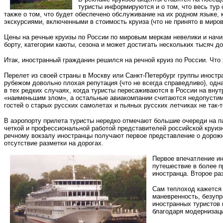
туристы информируются и о том, что весь тур
также о том, что будет обеспечено обслуживание на их родном языке, 
экскурсиями, включенными в стоимость круиза (что не принято в миров
Цены на речные круизы по России по мировым меркам невелики и начи
борту, категории каюты, сезона и может достигать нескольких тысяч д
Итак, иностранный гражданин решился на речной круиз по России. Что
Перелет из своей страны в Москву или Санкт-Петербург группы иност
рубежом довольно плохая репутация (что не всегда справедливо), одн
в тех редких случаях, когда туристы пересаживаются в России на вну
«наименьшим злом», а остальные авиакомпании считаются недопустим
гостей о старых русских самолетах и пьяных русских летчиках не так-т
В аэропорту прилета туристы нередко отмечают большие очереди на па
четкой и профессиональной работой представителей российской круизн
речному вокзалу иностранцы получают первое представление о дорожн
отсутствие разметки на дорогах.
Первое впечатление ин
путешествие в более п
иностранца. Второе ра
Сам теплоход кажется 
маневренность, безупр
иностранных туристов 
благодаря модернизаци