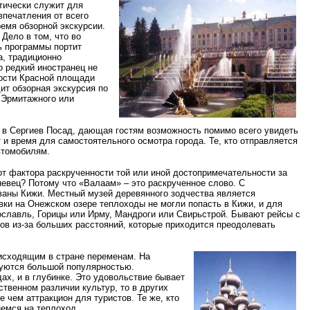
ктически служит для
впечатления от всего
емя обзорной экскурсии.
Дело в том, что во
ь программы портит
а, традиционно
о редкий иностранец не
ости Красной площади
дит обзорная экскурсия по
– Эрмитажного или
 в Сергиев Посад, дающая гостям возможность помимо всего увидеть
 и время для самостоятельного осмотра города. Те, кто отправляется
автомобилям.
от фактора раскрученности той или иной достопримечательности за
невец? Потому что «Валаам» – это раскрученное слово. С
ваны Кижи. Местный музей деревянного зодчества является
вки на Онежском озере теплоходы не могли попасть в Кижи, и для
ославль, Горицы или Ирму, Мандроги или Свирьстрой. Бывают рейсы с
ов из-за больших расстояний, которые приходится преодолевать
оисходящим в стране переменам. На
ьзуются большой популярностью.
ах, и в глубинке. Это удовольствие бывает
ственном различии культур, то в других
 чем аттракцион для туристов. Те же, кто
немся на теплоход.