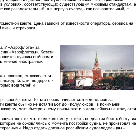
ть в условиях, соответствующих существующим мировым стандартам, а
не как развлекательный, а в первую очередь как познавательный, с
местной каюте. Цена зависит от известности оператора, сервиса на
 визы и страховки.
и. У «Аэрофлота» за
оссию «Аэрофлотом». Кстати,
тановится лучшим выбором и
ть мнение иностранных
как правило, сглаживается
лоход. Кстати, по дороге к
торых водителей и
ры своей каюты. Те, кто переплачивает сотни долларов за
эти каюты обычно не дотягивают до «полулюксов» в понимании
о шкафом, хотя быстро к нему привыкают и в дальнейшем не жалуются.
ечатляет то, что теплоходы могут стоять по два-три борт к борту, их
которые не обновлялись с момента постройки судна, не производят на
интересными. Надо отдать должное российским судовладельцам –