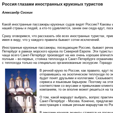
Россия глазами иностранных круизных туристов
Александр Соснин
Какой иностранные пассажиры круизных судов видят Россию? Каковы и
нашей страны и людей, а кто-то удивляется, зачем они сюда едут, пос
Сразу оговоримся, что рассказать обо всех иностранных туристах, п
имея в виду, что у каждого правила бывают сотни исключений.
Иностранные круизные пассажиры, посещающие Россию, бывают речным
Петербург в рамках морского круиза по Северной Европе. Эти туристы
чаще всего Санкт-Петербург производит на них очень хорошее впечатл
полным – во-первых, стоянка теплохода в Санкт-Петербурге ограничив
с теплохода только на специально организованные экскурсии. Горазд
В речной круиз по России, как правило, едут 
отправившись на экзотическом теплоходе по эк
будет понят друзьями и коллегами. Сказывает
сервиса и языковым барьером. Поэтому на это
соответствии со вкусами и привычками клиента
компаниям, то он вполне может решиться на т
О том, какой маршрут выбрать, вопрос практич
Санкт-Петербург - Москва. Конечно, предлага
иностранцев к новым речным маршрутам по Рос
В рекламе круизов акценты ставятся на посещ